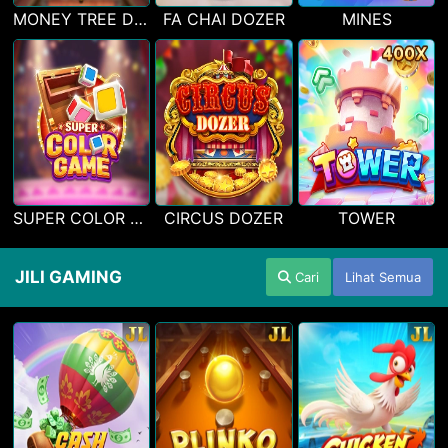
MONEY TREE DOZER
FA CHAI DOZER
MINES
SUPER COLOR GAME
CIRCUS DOZER
TOWER
JILI GAMING
Cari
Lihat Semua