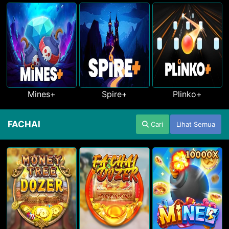
Mines+
Spire+
Plinko+
FACHAI
Cari
Lihat Semua