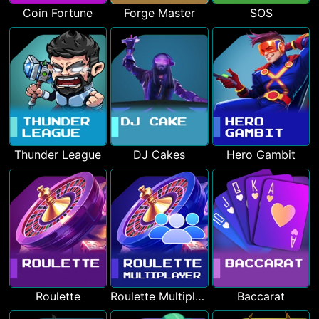
Coin Fortune
Forge Master
SOS
Thunder League
DJ Cakes
Hero Gambit
Roulette
Roulette Multiplayer
Baccarat