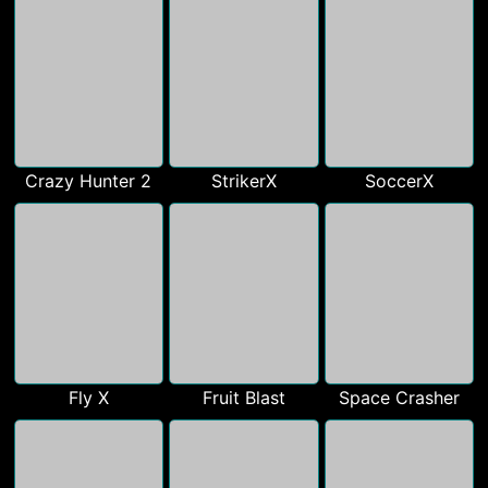
Crazy Hunter 2
StrikerX
SoccerX
Fly X
Fruit Blast
Space Crasher