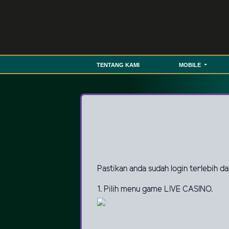
TENTANG KAMI
MOBILE
Pastikan anda sudah login terlebih d
1. Pilih menu game LIVE CASINO.