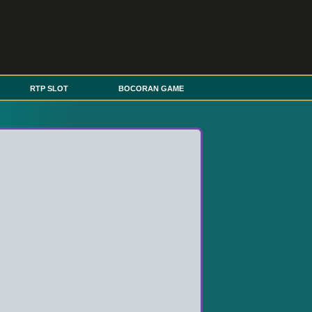
RTP SLOT
BOCORAN GAME