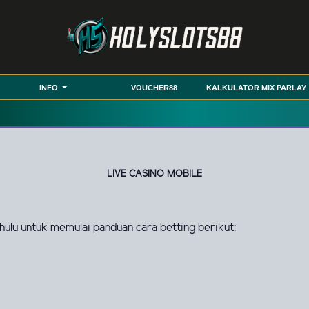
INFO
VOUCHER88
KALKULATOR MIX PARLAY
LIVE CASINO MOBILE
ahulu untuk memulai panduan cara betting berikut: